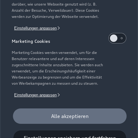
werden. Ausgenommen hiervon sind händlereigene
darüber, wie unsere Webseite genutzt wird (z. B.
Mietfahrzeuge der Marke Audi, die in der Erstverwendung über
Anzahl der Besuche, Verweildauer). Diese Cookies
werden zur Optimierung der Webseite verwendet.
externe Mietwagengesellschaften wie bspw. EURO-Leasing
GmbH vermietet wurden. Detaillierte Hinweise finden Sie
Einstellungen anpassen
unter https://www.audi.de/junge-gebrauchtwagen.
Marketing Cookies
7
Audi Anschlussgarantie bereits enthalten in Audi
Werksdienstwagen und Audi Mietfahrzeugen gemäß
Marketing Cookies werden verwendet, um für die
Bedingungen der AUDI AG, Ingolstadt.
Benutzer relevantere und auf deren Interessen
zugeschnittene Inhalte anzubieten. Sie werden auch
8
Versicherungsleistungen werden durch den Audi
verwendet, um die Erscheinungshäufigkeit einer
Werbeanzeige zu begrenzen und um die Effektivität
VersicherungsService, Zweigniederlassung der Volkswagen
von Werbekampagnen zu messen und zu steuern.
Versicherungsdienst GmbH, Gifhorner Str. 57, 38112
Braunschweig, vermittelt und von der Volkswagen
Einstellungen anpassen
Autoversicherung AG, Gifhorner Str. 57, 38112 Braunschweig,
als Risikoträger erbracht. Gültig für Privatkunden und
gewerbliche Einzelabnehmer, die einen Pkw (ohne Vermietung)
Alle akzeptieren
zulassen. In Kombination mit Leasing nur für Privatkunden
erhältlich. Maßgeblich sind die Versicherungsbedingungen und
Zusatzvereinbarungen der Volkswagen Autoversicherung AG.