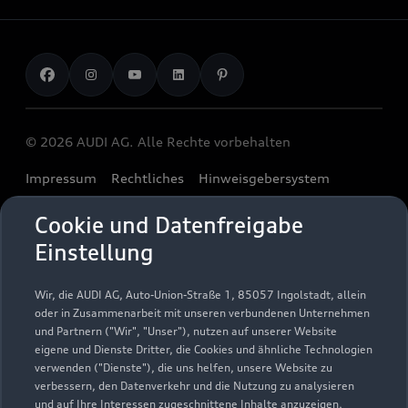
Kundenservice
Finanzierung
Garantie
Händlersuche
Aktionen & Angebote
Unternehmen
Audi digital services
Audi Code
Geschäftskunden
Karriere
myAudi
Häufige Fragen (FAQ)
Investor Relations
© 2026 AUDI AG. Alle Rechte vorbehalten
Audi Online Beratung
Presse & Media Center
Impressum
Rechtliches
Hinweisgebersystem
Online-Terminvereinbarung
Datenschutz
Datenschutzinformation
Cookie-Einstellungen
Servicekontakt
Cookie und Datenfreigabe
Cookie-Richtlinie
Barrierefreiheit
Audi erleben
Einstellung
Digital Services Act
EU Data Act
Bordbuch & Bedienungsanleitungen
Newsletter
Verträge kündigen
Wir, die AUDI AG, Auto-Union-Straße 1, 85057 Ingolstadt, allein
oder in Zusammenarbeit mit unseren verbundenen Unternehmen
1
Ein Service der AUTOHAUSEN® AG, In der Spöck 4, 77656
und Partnern ("Wir", "Unser"), nutzen auf unserer Website
Offenburg in Kooperation mit unseren Audi Partnern.
eigene und Dienste Dritter, die Cookies und ähnliche Technologien
verwenden ("Dienste"), die uns helfen, unsere Website zu
2
Der gezeigte Ankaufswert spiegelt den aktuellen Ankaufswert
verbessern, den Datenverkehr und die Nutzung zu analysieren
und auf Ihre Interessen zugeschnittene Inhalte anzuzeigen,
Ihres Gebrauchten für den Ankauf oder die Inzahlungnahme