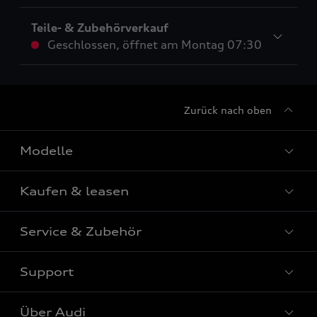
Teile- & Zubehörverkauf
Geschlossen
,
öffnet am
Montag 07:30
Zurück nach oben
Modelle
Kaufen & leasen
Alle Modelle
Modelle vergleichen
Service & Zubehör
Neuwagensuche
Elektromodelle
Gebrauchtwagensuche
Support
Saisonale Angebote
Plug-in-Hybride
Gebrauchtwagen
Audi Services
Über Audi