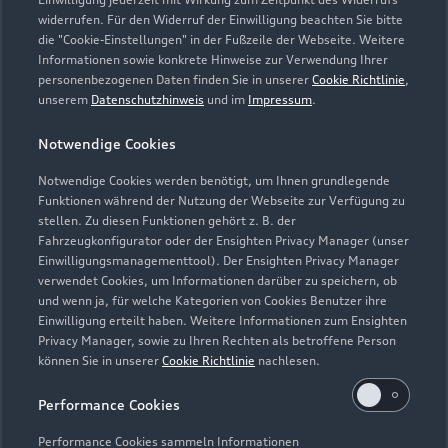
Zusammenhang mit Leistungen, die durch die Dienstleistung
widerrufen. Für den Widerruf der Einwilligung beachten Sie bitte
abgedeckt werden. Sie wird für einen Tag je Wartung oder
die "Cookie-Einstellungen" in der Fußzeile der Webseite. Weitere
Informationen sowie konkrete Hinweise zur Verwendung Ihrer
Inspektion gewährt.
personenbezogenen Daten finden Sie in unserer
Cookie Richtlinie
,
unserem
Datenschutzhinweis
und im
Impressum
.
5
Dieses Angebot ergänzt die in den Fahrzeugen enthaltene Audi
Anschlussgarantie der AUDI AG, Ingolstadt, um die
Notwendige Cookies
Dienstleistung Inspektion und Verschleiß der Audi Leasing,
Zweigniederlassung der Volkswagen Leasing GmbH,
Notwendige Cookies werden benötigt, um Ihnen grundlegende
Braunschweig. Nur für Audi Werksdienstwagen und Audi
Funktionen während der Nutzung der Webseite zur Verfügung zu
stellen. Zu diesen Funktionen gehört z. B. der
Mietfahrzeuge mit einer Audi Anschlussgarantie bis zu einem
Fahrzeugkonfigurator oder der Ensighten Privacy Manager (unser
Fahrzeugalter von 24 Monaten und 30.000 km
Einwilligungsmanagementtool). Der Ensighten Privacy Manager
Gesamtfahrleistung (Stichtag: Datum der Ummeldung auf den
verwendet Cookies, um Informationen darüber zu speichern, ob
neuen Gebrauchtwagenkunden). Für private und gewerbliche
und wenn ja, für welche Kategorien von Cookies Benutzer ihre
Einzelabnehmer sowie ausge wählte Sonderabnehmer.
Einwilligung erteilt haben. Weitere Informationen zum Ensighten
Privacy Manager, sowie zu Ihren Rechten als betroffene Person
6
Junge Gebrauchtwagen sind ehemalige Audi Mietfahrzeuge
können Sie in unserer
Cookie Richtlinie
nachlesen.
(AMF) oder Audi Werksdienstwagen (WDW) der AUDI AG mit
Performance Cookies
einem Fahrzeugalter von max. 24 Monaten nach
Erstzulassung, die über das Audi Handelsnetz vertrieben
Performance Cookies sammeln Informationen