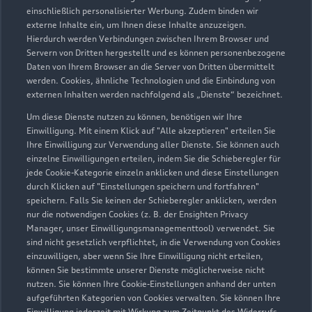
einschließlich personalisierter Werbung. Zudem binden wir
durch den Händler wider. Wir nutzen dafür sowohl DAT
externe Inhalte ein, um Ihnen diese Inhalte anzuzeigen.
Marktdaten als auch aktuelle Marktpreise. Der gezeigte Wert
Hierdurch werden Verbindungen zwischen Ihrem Browser und
dient zur Orientierung - Wert beeinflussende
Servern von Dritten hergestellt und es können personenbezogene
Regionalfaktoren, Sonderausstattungen und der individuelle
Daten von Ihrem Browser an die Server von Dritten übermittelt
werden. Cookies, ähnliche Technologien und die Einbindung von
Zustand Ihres Fahrzeugs können hier nicht vollends
externen Inhalten werden nachfolgend als „Dienste“ bezeichnet.
berücksichtigt werden. Aus diesen Gründen kann die
endgültige Bewertung erst nach einer Prüfung des Fahrzeugs
Um diese Dienste nutzen zu können, benötigen wir Ihre
Einwilligung. Mit einem Klick auf "Alle akzeptieren" erteilen Sie
durch den Audi Partner bzw. einen Kfz-Sachverständigen
Ihre Einwilligung zur Verwendung aller Dienste. Sie können auch
erfolgen.
einzelne Einwilligungen erteilen, indem Sie die Schieberegler für
jede Cookie-Kategorie einzeln anklicken und diese Einstellungen
3
Ein Angebot der Audi Leasing, Zweigniederlassung der
durch Klicken auf "Einstellungen speichern und fortfahren"
Volkswagen Leasing GmbH, Gifhorner Str. 57, 38112
speichern. Falls Sie keinen der Schieberegler anklicken, werden
Braunschweig, für Privatkunden und gewerbliche
nur die notwendigen Cookies (z. B. der Ensighten Privacy
Einzelabnehmer.
Manager, unser Einwilligungsmanagementtool) verwendet. Sie
sind nicht gesetzlich verpflichtet, in die Verwendung von Cookies
4
Diese Leistung umfasst den Anspruch auf eine begrenzte
einzuwilligen, aber wenn Sie Ihre Einwilligung nicht erteilen,
können Sie bestimmte unserer Dienste möglicherweise nicht
Übernahme der Kosten bis zu 35 Euro für Ersatzmobilität (z.B.
nutzen. Sie können Ihre Cookie-Einstellungen anhand der unten
Mietwagen). Der Partner entscheidet über die Art der
aufgeführten Kategorien von Cookies verwalten. Sie können Ihre
Ersatzmobilität. Die Ersatzmobilität gilt nur in
Einwilligung jederzeit mit Wirkung zum Zeitpunkt des Widerrufs