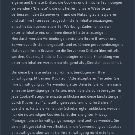
eigene und Dienste Dritter, die Cookies und ähnliche Technologien
verwenden ("Dienste"), die uns helfen, unsere Website zu
Gohm + Graf Hardenberg
verbessern, den Datenverkehr und die Nutzung zu analysieren
und auf Ihre Interessen zugeschnittene Inhalte anzuzeigen,
GmbH
einschließlich personalisierter Werbung. Zudem binden wir
externe Inhalte ein, um Ihnen diese Inhalte anzuzeigen.
Servicepartner
Audi Gebrauchtwagen :plus
e-tron
Hierdurch werden Verbindungen zwischen Ihrem Browser und
Servern von Dritten hergestellt und es können personenbezogene
Daten von Ihrem Browser an die Server von Dritten übermittelt
werden. Cookies, ähnliche Technologien und die Einbindung von
externen Inhalten werden nachfolgend als „Dienste“ bezeichnet.
Um diese Dienste nutzen zu können, benötigen wir Ihre
Einwilligung. Mit einem Klick auf "Alle akzeptieren" erteilen Sie
Ihre Einwilligung zur Verwendung aller Dienste. Sie können auch
einzelne Einwilligungen erteilen, indem Sie die Schieberegler für
jede Cookie-Kategorie einzeln anklicken und diese Einstellungen
durch Klicken auf "Einstellungen speichern und fortfahren"
speichern. Falls Sie keinen der Schieberegler anklicken, werden
nur die notwendigen Cookies (z. B. der Ensighten Privacy
Manager, unser Einwilligungsmanagementtool) verwendet. Sie
sind nicht gesetzlich verpflichtet, in die Verwendung von Cookies
Singener Straße 17
einzuwilligen, aber wenn Sie Ihre Einwilligung nicht erteilen,