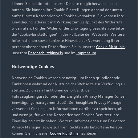
78267 Aach
können Sie bestimmte unserer Dienste möglicherweise nicht
nutzen. Sie können Ihre Cookie-Einstellungen anhand der unten
aufgeführten Kategorien von Cookies verwalten. Sie können Ihre
07774 5010
Einwilligung jederzeit mit Wirkung zum Zeitpunkt des Widerrufs
widerrufen. Für den Widerruf der Einwilligung beachten Sie bitte
info.aach@grafhardenberg.de
die "Cookie-Einstellungen" in der Fußzeile der Webseite. Weitere
Informationen sowie konkrete Hinweise zur Verwendung Ihrer
personenbezogenen Daten finden Sie in unserer
Cookie Richtlinie
,
Kontaktdaten herunterladen
unserem
Datenschutzhinweis
und im
Impressum
.
Notwendige Cookies
Öffnungszeiten
Notwendige Cookies werden benötigt, um Ihnen grundlegende
Funktionen während der Nutzung der Webseite zur Verfügung zu
stellen. Zu diesen Funktionen gehört z. B. der
Fahrzeugkonfigurator oder der Ensighten Privacy Manager (unser
Verkauf
Einwilligungsmanagementtool). Der Ensighten Privacy Manager
Schließt bald
12:30
verwendet Cookies, um Informationen darüber zu speichern, ob
und wenn ja, für welche Kategorien von Cookies Benutzer ihre
Einwilligung erteilt haben. Weitere Informationen zum Ensighten
Service
Privacy Manager, sowie zu Ihren Rechten als betroffene Person
Schließt bald
12:30
können Sie in unserer
Cookie Richtlinie
nachlesen.